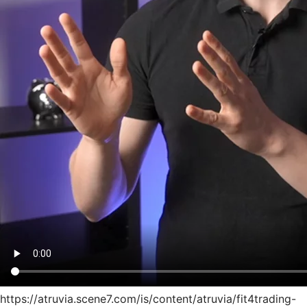
https://atruvia.scene7.com/is/content/atruvia/fit4trading-