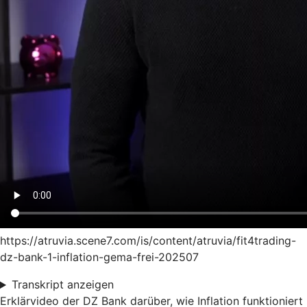
https://atruvia.scene7.com/is/content/atruvia/fit4trading-
dz-bank-1-inflation-gema-frei-202507
Transkript anzeigen
Erklärvideo der DZ Bank darüber, wie Inflation funktioniert