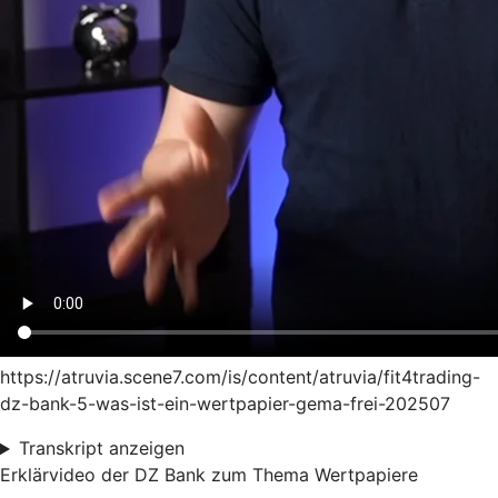
https://atruvia.scene7.com/is/content/atruvia/fit4trading-
dz-bank-5-was-ist-ein-wertpapier-gema-frei-202507
Transkript anzeigen
Erklärvideo der DZ Bank zum Thema Wertpapiere