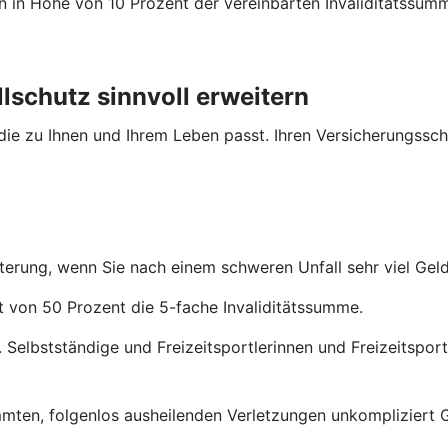
n in Höhe von 10 Prozent der vereinbarten Invaliditätssum
lschutz sinnvoll erweitern
 die zu Ihnen und Ihrem Leben passt. Ihren Versicherungssch
iterung, wenn Sie nach einem schweren Unfall sehr viel Gel
ät von 50 Prozent die 5-fache Invaliditätssumme.
 Selbstständige und Freizeitsportlerinnen und Freizeitsportl
mmten, folgenlos ausheilenden Verletzungen unkompliziert G