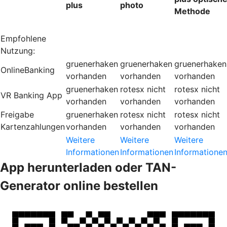
plus
photo
Methode
Empfohlene
Nutzung:
gruenerhaken
gruenerhaken
gruenerhaken
OnlineBanking
vorhanden
vorhanden
vorhanden
gruenerhaken
rotesx
nicht
rotesx
nicht
VR Banking App
vorhanden
vorhanden
vorhanden
Freigabe
gruenerhaken
rotesx
nicht
rotesx
nicht
Kartenzahlungen
vorhanden
vorhanden
vorhanden
Weitere
Weitere
Weitere
Informationen
Informationen
Informatione
App herunterladen oder TAN-
Generator online bestellen