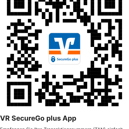
VR SecureGo plus App