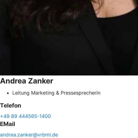
Andrea
Zanker
Leitung Marketing & Pressesprecherin
Telefon
+49 89 444565-1400
EMail
andrea.
zanker@
vrbml.de