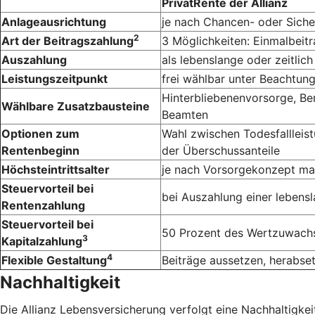
PrivatRente der Allianz
Anlageausrichtung
je nach Chancen- oder Siche
2
Art der Beitragszahlung
3 Möglichkeiten: Einmalbeit
Auszahlung
als lebenslange oder zeitlic
Leistungszeitpunkt
frei wählbar unter Beachtung 
Hinter­bliebenen­vorsorge, B
Wählbare Zusatzbausteine
Beamten
Optionen zum
Wahl zwischen Todesfallleis
Rentenbeginn
der Überschussanteile
Höchsteintrittsalter
je nach Vorsorge­konzept ma
Steuervorteil bei
bei Auszahlung einer lebens­l
Rentenzahlung
Steuervorteil bei
50 Prozent des Wert­zuwachs
3
Kapitalzahlung
4
Flexible Gestaltung
Beiträge aussetzen, herabse
Nachhaltigkeit
Die Allianz Lebensversicherung verfolgt eine Nachhaltigkeit