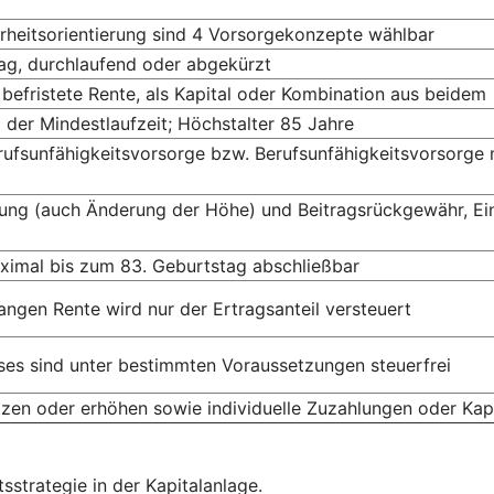
rheitsorientierung sind 4 Vorsorge­konzepte wählbar
rag, durchlaufend oder abgekürzt
h befristete Rente, als Kapital oder Kombination aus beidem
der Mindest­laufzeit; Höchst­alter 85 Jahre
erufsunfähigkeitsvorsorge bzw. Berufs­unfähigkeits­vorsorge
tung (auch Änderung der Höhe) und Beitragsrückgewähr, Ei
ximal bis zum 83. Geburts­tag abschließbar
angen Rente wird nur der Ertrags­anteil versteuert
es sind unter bestimmten Voraus­setzungen steuerfrei
tzen oder erhöhen sowie individuelle Zuzahlungen oder Kap
sstrategie in der Kapitalanlage.